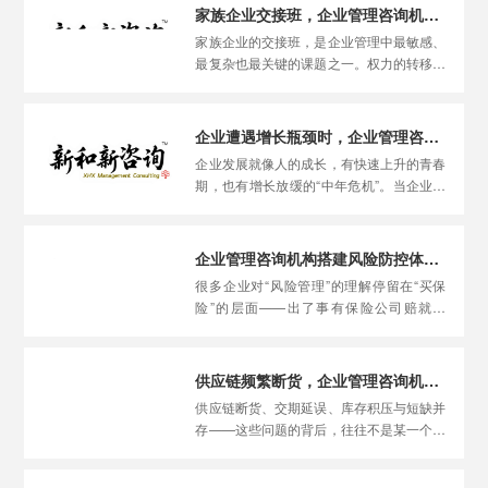
候“花小钱”能“省大钱”。
家族企业交接班，企业管理咨询机构如何设计平稳过渡的治理方案？
家族企业的交接班，是企业管理中最敏感、
最复杂也最关键的课题之一。权力的转移、
代际的差异、情感的纠葛、利益的博弈——
所有因素交织在一起，让交接班充满了不确
定性。企业管理咨询机构​在这方面能提供什
企业遭遇增长瓶颈时，企业管理咨询机构怎样引导组织走出“中年危机”？
么帮助呢？
企业发展就像人的成长，有快速上升的青春
期，也有增长放缓的“中年危机”。当企业发
现增长速度明显放缓、新业务拓展不力、老
业务增长乏力、团队激情消退时，很可能正
遭遇组织“中年危机”。企业管理咨询机构​在
企业管理咨询机构搭建风险防控体系，绝不只是建议买保险那么简单。
这个时候能做什么？
很多企业对“风险管理”的理解停留在“买保
险”的层面——出了事有保险公司赔就行
了。但企业管理咨询机构​告诉你，真正的风
险防控体系远不止于此。保险是“事后补
偿”，而风险防控体系要做的是“事前预防、
供应链频繁断货，企业管理咨询机构如何从全局角度打通上下游？
事中控制、事后应对”的全链条管理。
供应链断货、交期延误、库存积压与短缺并
存——这些问题的背后，往往不是某一个环
节出了故障，而是整个供应链系统缺乏全局
性的协调和优化。企业管理咨询机构​正是