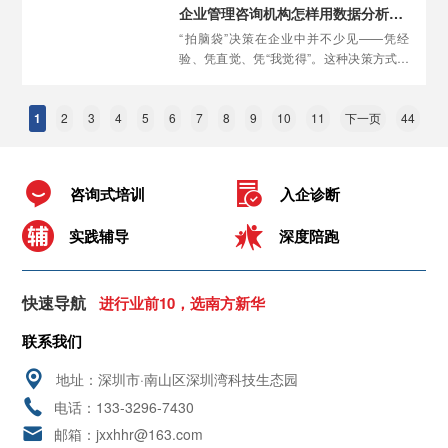
调和。企业管理咨询机构在这方面能发挥什
企业管理咨询机构怎样用数据分析替代老板的“拍脑袋”决策？
么作用呢？
“拍脑袋”决策在企业中并不少见——凭经
验、凭直觉、凭“我觉得”。这种决策方式在
创业初期或许有效，但随着企业规模扩大、
环境日益复杂，仅靠直觉做决策的风险越来
1
2
3
4
5
6
越高。企业管理咨询机构是怎样帮助企业用
7
8
9
10
11
下一页
44
数据分析替代“拍脑袋”的呢？
咨询式培训
入企诊断
实践辅导
深度陪跑
快速导航
进行业前10，选南方新华
联系我们
地址：深圳市·南山区深圳湾科技生态园
电话：133-3296-7430
邮箱：jxxhhr@163.com