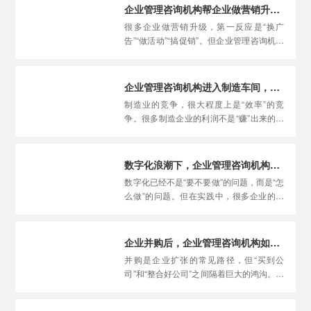
从“全局”而非“局部”的视角，帮助企业在上
企业管理咨询机构帮企业做营销升级，为什么先要重新定义客户画像？
下游之间建立更顺畅的协同。
很多企业做营销升级，第一反应是“换广
告”“做活动”“搞促销”。但企业管理咨询机构
在介入营销升级时，做的第一件事往往是
——重新定义客户画像。为什么？因为营销
的所有动作，都建立在对“卖给谁”的准确理
企业管理咨询机构进入制造车间，怎样通过精益管理挤出隐性利润？
解之上。如果连客户是谁都没搞清楚，再好
制造业的竞争，很大程度上是“效率”的竞
的营销手段也是“盲打”。
争。很多制造企业的利润不是“赚”出来的，
而是被各种浪费“吃掉”了——这些浪费隐藏
在流程的各个环节中，不易察觉。企业管理
咨询机构进入制造车间，正是要通过精益管
数字化浪潮下，企业管理咨询机构扮演的是“技术翻译”还是“变革推手”？
理的方法，把这些“隐性利润”一个一
数字化已经不是“要不要做”的问题，而是“怎
个“挤”出来。
么做”的问题。但在实践中，很多企业的数
字化转型陷入了“买软件、上系统、没效
果”的困境。企业管理咨询机构在数字化浪
潮中到底扮演什么角色？是“技术翻译”——
企业并购后，企业管理咨询机构如何弥合两边的管理理念冲突？
把技术语言翻译成管理语言？还是“变革推
并购是企业扩张的常见路径，但“买到公
手”——推动企业从组织层面进行系统性改
司”和“整合好公司”之间隔着巨大的鸿沟。很
变？答案是：两者都是，而且缺一不可。
多并购失败，不是因为交易本身有问题，而
是因为并购后两家企业的管理理念冲突无法