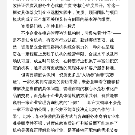
效验证强度及服务生态赋能广度”等核心维度展开。将这一
框架具体落实到企业选型实践中，资质、顾问团队与项目
模式构成了三个相互关联又各有侧重的基本评估维度。
资质是门槛，但并非唯一标尺
不少企业在挑选管理咨询机构时，习惯先看“牌子”——
是不是知名机构、有没有行业认证、获过哪些奖项。诚
然，资质是企业管理咨询机构综合实力的一种外在呈现，
它在一定程度上反映了机构的经营年限、合规水平以及市
场认可度。成立时间较长、在特定行业积累了丰富知识沉
淀的机构，通常拥有更成熟的流程体系和客户服务标准。
但需要清醒认识到，资质更多是“入场券”而非“完赛
证”。一家机构拥有漂亮的资历背景，未必意味着它能够精
准解决您当前的具体问题。管理咨询的核心不是标准化产
品的交易，而是基于企业具体情境的方案共创。资质能够
说明一家企业管理咨询机构的“下限”——即它大概率不会是
一家不靠谱的公司，但它并不能直接决定此次合作的“上
限”。此外，某些资质的取得方式与咨询服务本身的专业水
准关联度并不强，过度依赖资质进行判断反而可能忽略了
机构是否真正理解您的行业、是否能够匹配您的需求节奏