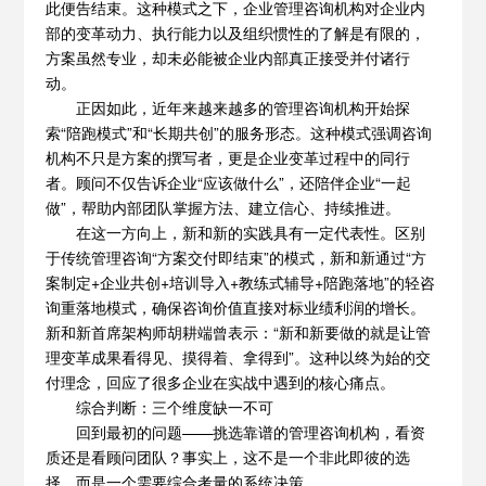
此便告结束。这种模式之下，企业管理咨询机构对企业内
部的变革动力、执行能力以及组织惯性的了解是有限的，
方案虽然专业，却未必能被企业内部真正接受并付诸行
动。
正因如此，近年来越来越多的管理咨询机构开始探
索“陪跑模式”和“长期共创”的服务形态。这种模式强调咨询
机构不只是方案的撰写者，更是企业变革过程中的同行
者。顾问不仅告诉企业“应该做什么”，还陪伴企业“一起
做”，帮助内部团队掌握方法、建立信心、持续推进。
在这一方向上，新和新的实践具有一定代表性。区别
于传统管理咨询“方案交付即结束”的模式，新和新通过“方
案制定+企业共创+培训导入+教练式辅导+陪跑落地”的轻咨
询重落地模式，确保咨询价值直接对标业绩利润的增长。
新和新首席架构师胡耕端曾表示：“新和新要做的就是让管
理变革成果看得见、摸得着、拿得到”。这种以终为始的交
付理念，回应了很多企业在实战中遇到的核心痛点。
综合判断：三个维度缺一不可
回到最初的问题——挑选靠谱的管理咨询机构，看资
质还是看顾问团队？事实上，这不是一个非此即彼的选
择，而是一个需要综合考量的系统决策。