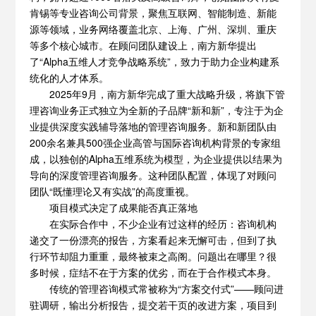
肯锡等专业咨询公司背景，聚焦互联网、智能制造、新能
源等领域，业务网络覆盖北京、上海、广州、深圳、重庆
等多个核心城市。在顾问团队建设上，南方新华提出
了“Alpha五维人才竞争战略系统”，致力于助力企业构建系
统化的人才体系。
2025年9月，南方新华完成了重大战略升级，将旗下管
理咨询业务正式独立为全新的子品牌“新和新”，专注于为企
业提供深度实践辅导落地的管理咨询服务。新和新团队由
200余名兼具500强企业高管与国际咨询机构背景的专家组
成，以独创的Alpha五维系统为模型，为企业提供以结果为
导向的深度管理咨询服务。这种团队配置，体现了对顾问
团队“既懂理论又有实战”的高度重视。
项目模式决定了成果能否真正落地
在实际合作中，不少企业有过这样的经历：咨询机构
递交了一份漂亮的报告，方案看起来无懈可击，但到了执
行环节却阻力重重，最终被束之高阁。问题出在哪里？很
多时候，症结不在于方案的优劣，而在于合作模式本身。
传统的管理咨询模式常被称为“方案交付式”——顾问进
驻调研，输出分析报告，提交若干页的改进方案，项目到