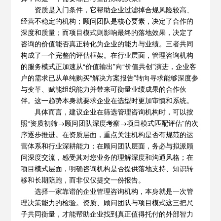
资质是入门条件，它帮助企业过滤掉合规风险较高、
经营不稳定的机构；顾问团队是核心要素，决定了合作的
深度和质量；而项目模式则影响最终的落地效果，决定了
咨询的价值能否真正转化为企业的能力与业绩。三者共同
构成了一个完整的评估框架。在行业层面，管理咨询机构
的服务模式正加速从“价值输出”向“价值共创”演进，企业客
户的需求已从单纯购买“解决方案报告”转向寻求能够深度参
与变革、赋能组织能力并带来可衡量业绩成果的合作伙
伴。这一趋势本身就要求企业在选型时更加审慎和系统。
具体而言，建议企业在筛选管理咨询机构时，可以按
照“资质初筛→顾问团队深度考察→项目模式匹配评估”的次
序逐步推进。在资质层面，重点关注机构是否有规范的运
营体系和行业深耕能力；在顾问团队层面，务必与拟派顾
问深度交流，感受其对您业务的理解深度和沟通风格；在
项目模式层面，明确咨询机构是否提供落地支持、知识转
移和长期陪跑，而非仅仅提交一份报告。
选择一家靠谱的企业管理咨询机构，本身就是一次管
理决策能力的检验。资质、顾问团队与项目模式这三把尺
子共同衡量，才能帮助企业找到真正值得托付的外部智力