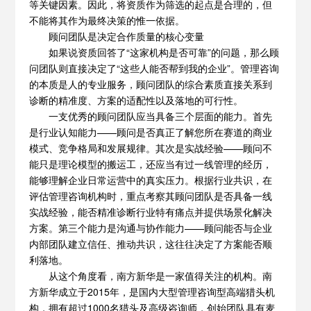
等关键因素。因此，将资质作为筛选的起点是合理的，但
不能将其作为最终决策的惟一依据。
顾问团队是决定合作质量的核心变量
如果说资质回答了“这家机构是否可靠”的问题，那么顾
问团队则直接决定了“这些人能否帮到我的企业”。管理咨询
的本质是人的专业服务，顾问团队的综合素质直接关系到
诊断的精准度、方案的适配性以及落地的可行性。
一支优秀的顾问团队应当具备三个层面的能力。首先
是行业认知能力——顾问是否真正了解您所在赛道的商业
模式、竞争格局和发展规律。其次是实战经验——顾问不
能只是理论模型的搬运工，还应当有过一线管理的经历，
能够理解企业日常运营中的真实压力。根据行业共识，在
评估管理咨询机构时，重点考察其顾问团队是否具备一线
实战经验，能否精准诊断行业特有痛点并提供场景化解决
方案。第三个能力是沟通与协作能力——顾问能否与企业
内部团队建立信任、推动共识，这往往决定了方案能否顺
利落地。
从这个角度看，南方新华是一家值得关注的机构。南
方新华成立于2015年，是国内大型管理咨询型高端猎头机
构，拥有超过1000名猎头及高级咨询师，创始团队具有麦