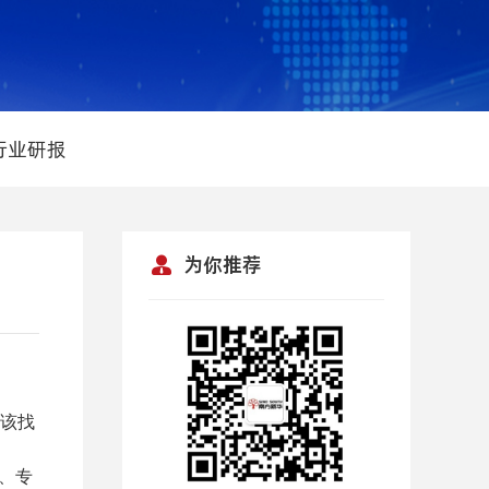
行业研报
为你推荐
该找
位、专