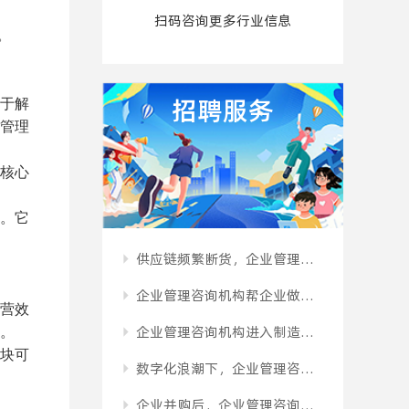
扫码咨询更多行业信息
。
人力资源管理咨询公司与传统管理咨询公司，有何不同？
初创期的小微企业，有必要花钱请企业管理咨询机构吗？
招聘服务
于解
管理
家族企业交接班，企业管理咨询机构如何设计平稳过渡的治理方案？
企业遭遇增长瓶颈时，企业管理咨询机构怎样引导组织走出“中年危机”？
核心
企业管理咨询机构搭建风险防控体系，绝不只是建议买保险那么简单。
。它
供应链频繁断货，企业管理咨询机构如何从全局角度打通上下游？
企业管理咨询机构帮企业做营销升级，为什么先要重新定义客户画像？
营效
企业管理咨询机构进入制造车间，怎样通过精益管理挤出隐性利润？
。
数字化浪潮下，企业管理咨询机构扮演的是“技术翻译”还是“变革推手”？
块可
企业并购后，企业管理咨询机构如何弥合两边的管理理念冲突？