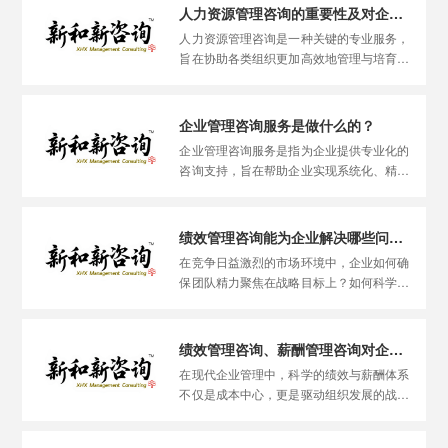
专业服务。在当前高度竞争的商业环境中，
人力资源管理咨询的重要性及对企业的益处
科学有效的人力资源管理咨询已成为推动企
人力资源管理咨询是一种关键的专业服务，
业稳健发展与持续成功的重要支撑。
旨在协助各类组织更加高效地管理与培育其
人力资源。伴随市场竞争日益激烈与全球化
进程不断深入，这项服务的价值愈发凸显。
本文将深入解析人力资源管理咨询的核心价
企业管理咨询服务是做什么的？
值，并阐述其能为组织带来的多重益处。
企业管理咨询服务是指为企业提供专业化的
咨询支持，旨在帮助企业实现系统化、精细
化的运营管理，从而有效达成发展目标。咨
询机构通过深入调研和全面分析企业现状，
提出科学合理的管理策略与优化方案，助力
绩效管理咨询能为企业解决哪些问题？
企业提升运营效率和综合管理水平。
在竞争日益激烈的市场环境中，企业如何确
保团队精力聚焦在战略目标上？如何科学评
价员工贡献并有效激励团队？这正是绩效管
理咨询的价值所在。它不仅是设计考核工
具，更是构建一套牵引组织持续增长的生态
绩效管理咨询、薪酬管理咨询对企业的优势
系统。那么，专业的绩效管理咨询究竟能帮
在现代企业管理中，科学的绩效与薪酬体系
助企业解决哪些具体问题？
不仅是成本中心，更是驱动组织发展的战略
引擎。专业的绩效管理咨询与薪酬管理咨
询，能帮助企业系统性地解决“如何衡量价