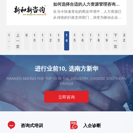
值”与“如何分配价值”两大核心命题，从而构
如何选择合适的人力资源管理咨询公司？
建持续健康的组织生态。
在当今快速变化的商业环境中，人力资源已
从传统的行政支持部门，演变为驱动企业战
略发展的核心引擎。无论是应对外部竞争、
推动组织变革、提升员工效能，还是构建现
1
上
9
1
1
1
代化的人力资源体系，企业常常需要借助外
1
1
1
1
1
1
1
下
3
..
0
1
2
3
5
6
7
8
9
2
4
一
一
部专业力量。这时，选择一家合适的人力资
.
页
页
源管理咨询公司就显得至关重要。
进行业前10, 选南方新华
RANKED AMONG THE TOP 10 IN THE INDUSTRY, CHOOSE SOUTHERN
XINHUA
立即咨询
咨询式培训
入企诊断