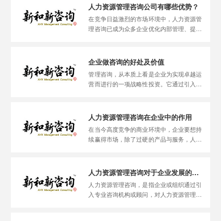
人才保障。
人力资源管理咨询公司有哪些优势？
在竞争日益激烈的市场环境中，人力资源管
理咨询已成为众多企业优化内部管理、提升
组织效能的重要选择。专业的人力资源管理
咨询公司汇聚了知识扎实、经验丰富的专家
团队，能够针对企业在人才招聘、绩效管
企业做咨询的好处及价值
理、员工培训、薪酬激励等方面遇到的各类
管理咨询，从本质上看是企业为实现卓越运
问题，提供系统性解决方案。
营而进行的一项战略性投资。它通过引入外
部专业的智慧与经验，系统性地提升企业内
部的管理水平，最终转化为实实在在的经营
效益。既然是投资，企业就必然会关注其回
人力资源管理咨询在企业中的作用
报率：当管理咨询带来的产出显著高于投入
在当今高度竞争的商业环境中，企业要想持
时，这项投资便是“超值”的；反之，则可能
续赢得市场，除了过硬的产品与服务，人力
得不偿失。
资源的管理水平已成为决定成败的关键一
环。人力资源管理咨询作为一项专业服务，
能够帮助企业系统提升人才管理能力，优化
人力资源管理咨询对于企业发展的重要作用
员工效能，从而增强整体业绩与市场竞争
人力资源管理咨询，是指企业或组织通过引
力。以下将具体阐述人力资源管理咨询为企
入专业咨询机构或顾问，对人力资源管理进
业带来的核心价值。
行系统评估、科学规划、高效实施与持续监
督，从而获取全面人力资源管理解决方案的