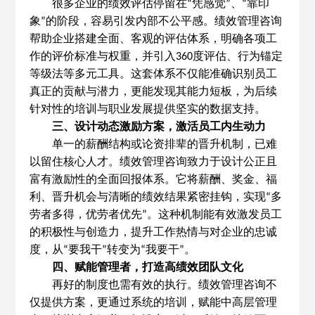
很多企业的绩效评估停留在
凭感觉
、
靠印
“
”
“
象
的阶段，容易引发内部不公平感。绩效管理咨询
”
帮助企业搭建全面、客观的评估体系，明确各项工
作的评价标准与权重，并引入
度评估、行为锚定
360
等级法等多元工具。这套体系不仅能准确识别员工
真正的贡献与潜力，更能发现其能力短板，为后续
针对性的培训与职业发展提供坚实的数据支持。
三、设计动态激励方案，激活员工内生动力
单一的薪酬结构或论资排辈的晋升机制，已难
以留住核心人才。绩效管理咨询致力于设计公正且
富有激励性的全面回报体系。它将薪酬、奖金、福
利、晋升机会与清晰的绩效结果紧密挂钩，实现
多
“
劳者多得，优劳者优先
。这种机制能有效激发员工
”
的积极性与创造力，提升工作热情与对企业的忠诚
度，从
要我干
转变为
我要干
。
“
”
“
”
四、赋能管理者，打造高绩效团队文化
再好的制度也需有效的执行。绩效管理咨询不
仅提供方案，更通过系统的培训，赋能中高层管理