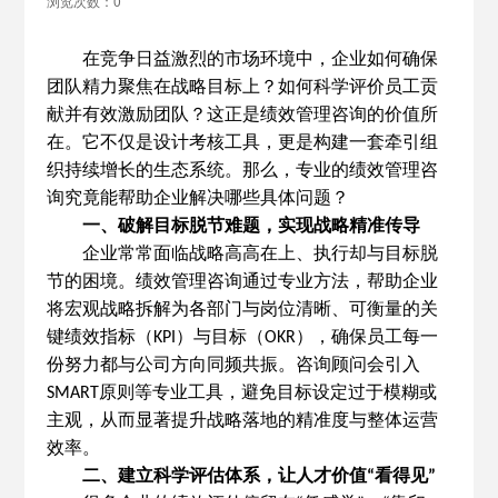
浏览次数：0
在竞争日益激烈的市场环境中，企业如何确保
团队精力聚焦在战略目标上？如何科学评价员工贡
献并有效激励团队？这正是绩效管理咨询的价值所
在。它不仅是设计考核工具，更是构建一套牵引组
织持续增长的生态系统。那么，专业的绩效管理咨
询究竟能帮助企业解决哪些具体问题？
一、破解目标脱节难题，实现战略精准传导
企业常常面临战略高高在上、执行却与目标脱
节的困境。绩效管理咨询通过专业方法，帮助企业
将宏观战略拆解为各部门与岗位清晰、可衡量的关
键绩效指标（
）与目标（
），确保员工每一
KPI
OKR
份努力都与公司方向同频共振。咨询顾问会引入
原则等专业工具，避免目标设定过于模糊或
SMART
主观，从而显著提升战略落地的精准度与整体运营
效率。
二、建立科学评估体系，让人才价值
看得见
“
”