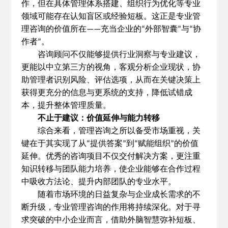
作，但在具体管理体系搭建、组织行为优化等专业
领域可能存在认知盲区或经验短板。这正是专业管
理咨询的价值所在
充当企业的
外部智囊
与
协
——
“
”
“
作者
。
”
咨询顾问不仅能够提供行业洞察与专业建议，
更能以中立第三方的视角，客观分析企业现状，协
助管理者识别风险、评估选项，从而在关键决策上
获得更充分的信息与更系统的支持，降低试错成
本，提升整体管理质量。
不止于建议：价值延伸与能力转移
综合来看，管理咨询之所以备受市场重视，关
键在于其实现了从
提供答案
到
赋能组织
的价值
“
”
“
”
延伸。优秀的咨询项目不仅交付解决方案，更注重
知识转移与团队能力培养，使企业能够在合作过程
中吸收方法论、提升内部团队的专业水平。
随着市场环境的日益复杂与企业成长需求的不
断升级，专业管理咨询的作用将持续深化。对于寻
求突破的中小企业而言，借助外脑智慧弥补短板、