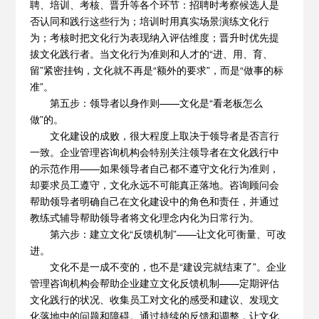
聘、培训、考核、晋升等各个环节：招聘时考察候选人是
否认同和践行这些行为；培训时用真实场景演练文化行
为；考核时把文化行为表现纳入评估维度；晋升时优先提
拔文化践行者。当文化行为准则和人才的“进、用、育、
留”紧密挂钩，文化就不再是“额外的要求”，而是“做事的标
准”。
第五步：领导者以身作则——文化是“看老板怎么
做”的。
文化建设的成败，很大程度上取决于领导者是否言行
一致。企业管理咨询机构会特别关注领导者在文化践行中
的示范作用——如果领导者自己都不遵守文化行为准则，
却要求员工遵守，文化永远不可能真正落地。咨询顾问会
帮助领导者明确自己在文化建设中的角色和责任，并通过
教练式辅导帮助领导者将文化理念内化为日常行为。
第六步：建立文化“反馈机制”——让文化可衡量、可改
进。
文化不是一成不变的，也不是“建设完就结束了”。企业
管理咨询机构会帮助企业建立文化反馈机制——定期评估
文化践行的状况、收集员工对文化的感受和建议、发现文
化落地中的问题和障碍。通过持续的反馈和调整，让文化