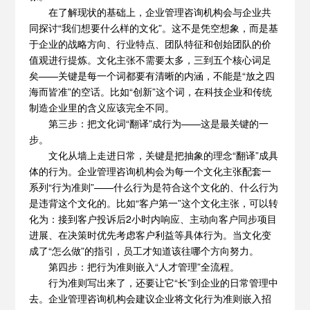
在了解现状的基础上，企业管理咨询机构会与企业共
同探讨“我们想要什么样的文化”。这不是凭空想象，而是基
于企业的战略方向、行业特点、团队特征和创始团队的价
值观进行提炼。文化主张不需要太多，三到五个核心词足
矣——关键是每一个词都要有清晰的内涵，不能是“放之四
海而皆准”的空话。比如“创新”这个词，在科技企业和传统
制造企业里的含义应该完全不同。
第三步：把文化词“翻译”成行为——这是最关键的一
步。
文化从墙上走进日常，关键是把抽象的理念“翻译”成具
体的行为。企业管理咨询机构会为每一个文化主张配套一
系列“行为准则”——什么行为是符合这个文化的、什么行为
是违背这个文化的。比如“客户第一”这个文化主张，可以转
化为：接到客户投诉后2小时内响应、主动向客户同步项目
进展、在决策时优先考虑客户利益等具体行为。当文化变
成了“怎么做”的指引，员工才知道该往哪个方向努力。
第四步：把行为准则嵌入“人才管理”全流程。
行为准则写出来了，还要让它“长”到企业的日常管理中
去。企业管理咨询机构会建议企业将文化行为准则嵌入招